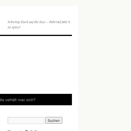
Schwingt Euch auf die Sitze – Fahrrad fahr'n
ist spitze!
ie verhält man sich?