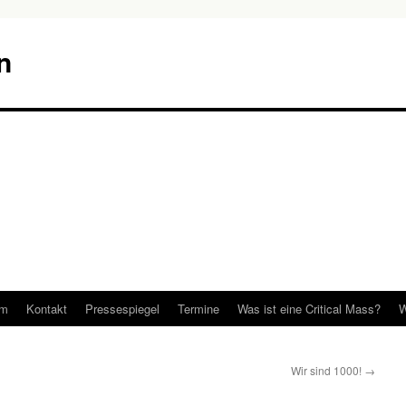
n
um
Kontakt
Pressespiegel
Termine
Was ist eine Critical Mass?
W
Wir sind 1000!
→