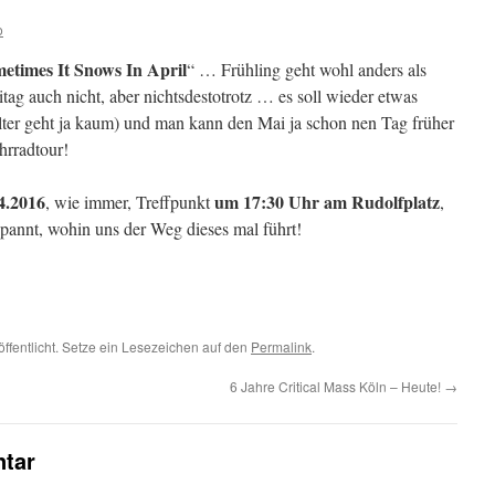
o
etimes It Snows In April
“ … Frühling geht wohl anders als
tag auch nicht, aber nichtsdestotrotz … es soll wieder etwas
ter geht ja kaum) und man kann den Mai ja schon nen Tag früher
hrradtour!
.4.2016
um 17:30 Uhr am Rudolfplatz
, wie immer, Treffpunkt
,
pannt, wohin uns der Weg dieses mal führt!
öffentlicht. Setze ein Lesezeichen auf den
Permalink
.
6 Jahre Critical Mass Köln – Heute!
→
tar