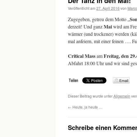
Der Tanz in den Mai!
Veröffentlicht am
27. April 2016
von
Marc
Som
Zugegeben, getreu dem Motto „
Mai
derzeit! Und ganz
wird am Frei
wärmer (und trockener) werden (käl
mal anfeiern, mit einer feinen …. Fa
Critical Mass
Freitag, den 29
am
Abfahrt 18:00 Uhr und wir sind ges
Dieser Beitrag wurde unter
Allgemein
ver
←
Heute, ja heute …
Schreibe einen Kommen