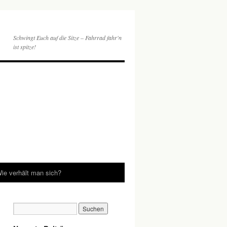
Schwingt Euch auf die Sitze – Fahrrad fahr'n
ist spitze!
ie verhält man sich?