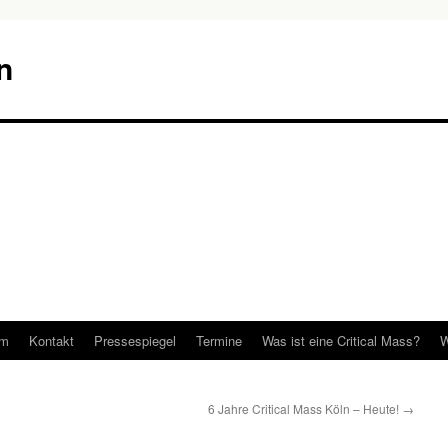
n
um
Kontakt
Pressespiegel
Termine
Was ist eine Critical Mass?
W
6 Jahre Critical Mass Köln – Heute!
→